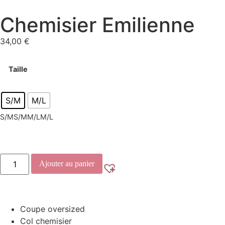
Chemisier Emilienne
34,00
€
Taille
S/M
M/L
S/M
S/M
M/L
M/L
Ajouter au panier
Coupe oversized
Col chemisier